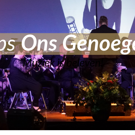
rps
Ons Genoeg
Muziek is beleven!