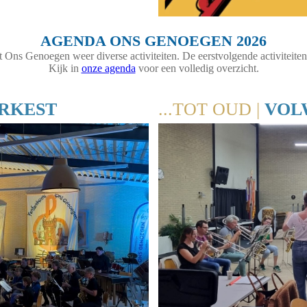
AGENDA ONS GENOEGEN 2026
t Ons Genoegen weer diverse activiteiten. De eerstvolgende activiteiten
Kijk in
onze agenda
voor een volledig overzicht.
RKEST
...TOT OUD |
VOL