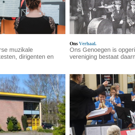
Ons
Verhaal.
rse muzikale
Ons Genoegen is opger
esten, dirigenten en
vereniging bestaat daarm