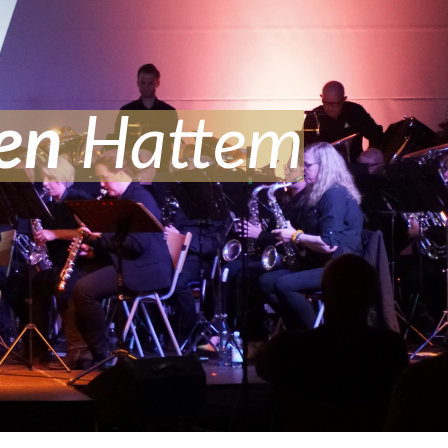
e
n
Hattem