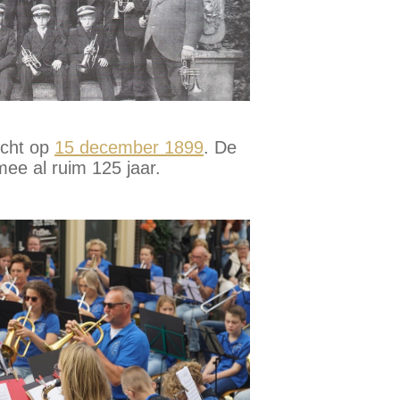
icht op
15 december 1899
. De
ee al ruim 125 jaar.